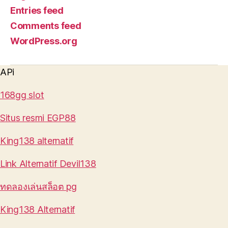
Entries feed
Comments feed
WordPress.org
APi
168gg slot
Situs resmi EGP88
King138 alternatif
Link Alternatif Devil138
ทดลองเล่นสล็อต pg
King138 Alternatif