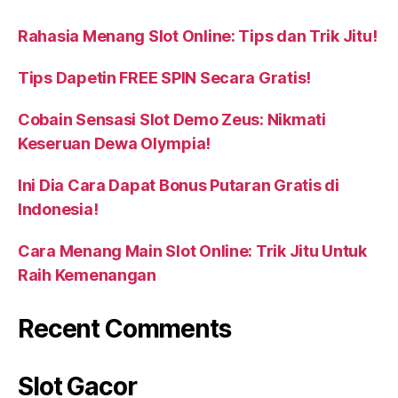
Rahasia Menang Slot Online: Tips dan Trik Jitu!
Tips Dapetin FREE SPIN Secara Gratis!
Cobain Sensasi Slot Demo Zeus: Nikmati
Keseruan Dewa Olympia!
Ini Dia Cara Dapat Bonus Putaran Gratis di
Indonesia!
Cara Menang Main Slot Online: Trik Jitu Untuk
Raih Kemenangan
Recent Comments
Slot Gacor